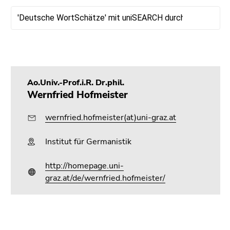
4)
Zu
den
Zusatzinformationen
(Zugriffstaste
5)
Zu
Ao.Univ.-Prof.i.R. Dr.phil.
den
Wernfried Hofmeister
Seiteneinstellungen
(Benutzer/Sprache)
wernfried.hofmeister(at)uni-graz.at
(Zugriffstaste
8)
Institut für Germanistik
Zur
Suche
http://homepage.uni-
(Zugriffstaste
graz.at/de/wernfried.hofmeister/
9)
Ende
dieses
Beginn
Ende
Ende