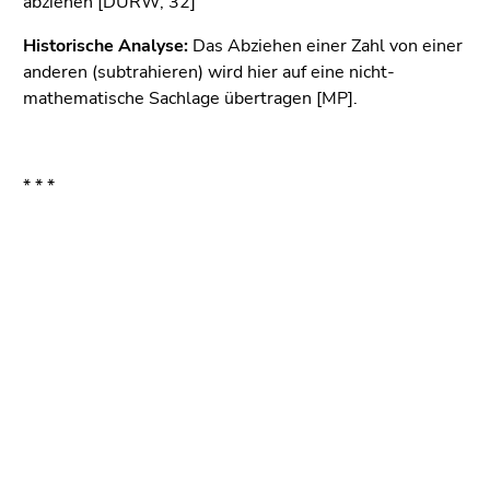
abziehen [DURW, 32]
bestätigen
Sie diesen
Historische Analyse:
Das Abziehen einer Zahl von einer
Link.
anderen (subtrahieren) wird hier auf eine nicht-
mathematische Sachlage übertragen [MP].
Beginn
Zum
des
Inhalt
Seitenbereichs:
(Zugriffstaste
Seitenbereiche:
1)
* * *
Zur
Positionsanzeige
(Zugriffstaste
Beginn
Ende
Ende
2)
des
dieses
dieses
Zur
Seitenbereichs:
Seitenbereichs.
Seitenbereichs.
Hauptnavigation
Zusatzinformationen:
Zur
Zur
(Zugriffstaste
Übersicht
Übersicht
3)
der
der
Zur
Seitenbereiche
Seitenbereiche
Unternavigation
(Zugriffstaste