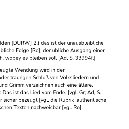
den [DURW] 2.) das ist der unausbleibliche
übliche Folge [Rö]; der übliche Ausgang einer
ch, wobey es bleiben soll [Ad, S. 33994f.]
ezeugte Wendung wird in den
er traurigen Schluß von Volksliedern und
und Grimm verzeichnen auch eine ältere,
as ist das Lied vom Ende. [vgl. Gr; Ad, S.
r sicher bezeugt [vgl. die Rubrik 'authentische
schen Texten nachweisbar [vgl. Rö]