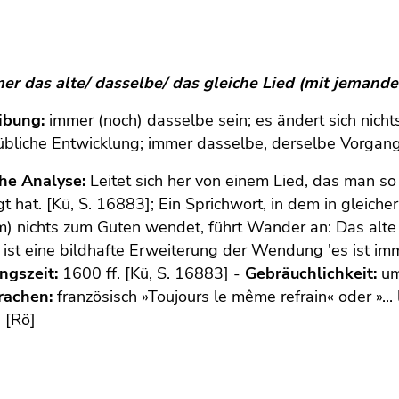
er das alte/ dasselbe/ das gleiche Lied (mit jemand
ibung:
immer (noch) dasselbe sein; es ändert sich nic
 übliche Entwicklung; immer dasselbe, derselbe Vorgan
che Analyse:
Leitet sich her von einem Lied, das man so 
t hat. [Kü, S. 16883]; Ein Sprichwort, in dem in gleich
 nichts zum Guten wendet, führt Wander an: Das alte L
ist eine bildhafte Erweiterung der Wendung 'es ist im
ngszeit:
1600 ff. [Kü, S. 16883] -
Gebräuchlichkeit:
um
rachen:
französisch »Toujours le même refrain« oder »..
 [Rö]