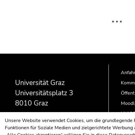
* * *
Beginn
Ende
Ende
des
dieses
dieses
Seitenbereichs:
Seitenbereichs.
Seitenbereichs.
Anfahr
Zusatzinformationen:
Zur
Zur
Universität Graz
Kommu
Übersicht
Übersicht
Universitätsplatz 3
der
der
Öffent
Seitenbereiche
Seitenbereiche
8010 Graz
Moodl
UNIGR
Unsere Website verwendet Cookies, um die grundlegende Fu
Funktionen für Soziale Medien und zielgerichtete Werbung a