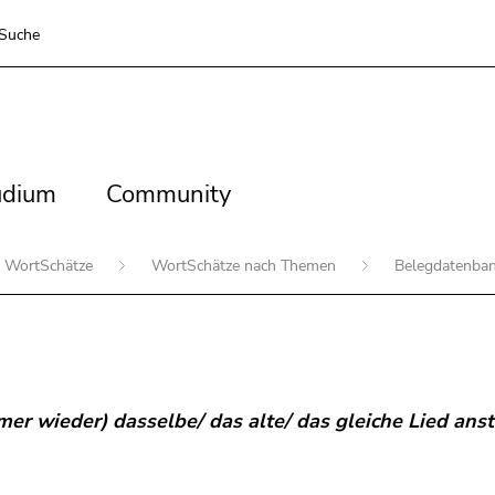
Suche
dium
Community
udium
Community
WortSchätze
WortSchätze nach Themen
Belegdatenba
mer wieder) dasselbe/ das alte/ das gleiche Lied an