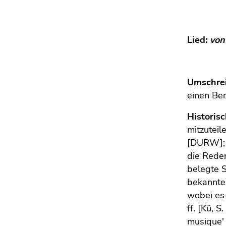
Lied:
von
Umschre
einen Ber
Historis
mitzuteil
[DURW]; B
die Reden
belegte S
bekannte 
wobei es 
ff. [Kü, 
musique' 