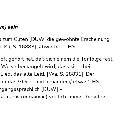
em) sein
hts zum Guten [DUW; die gewohnte Erscheinung
g [Kü, S. 16883]; abwertend [HS]
oft gehört hat, daß sich einem die Tonfolge fest
er Weise bemängelt wird, dass sich (bei
ied, das alte Leid. [Wa, S. 28831]. Der
mer das Gleiche mit jemandem/ etwas' [HS]. -
gangssprachlich [DUW] -
. la même rengaine« (wörtlich: immer derselbe