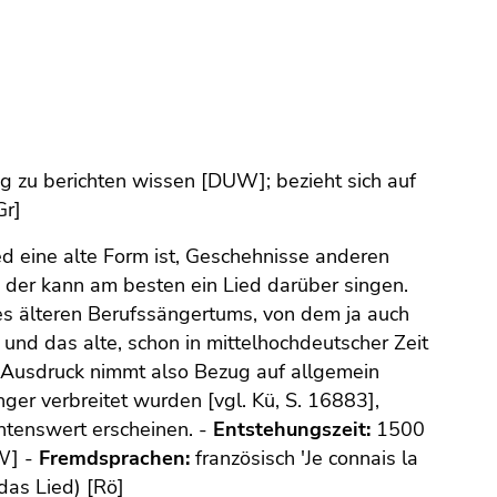
 zu berichten wissen [DUW]; bezieht sich auf
Gr]
 eine alte Form ist, Geschehnisse anderen
, der kann am besten ein Lied darüber singen.
es älteren Berufssängertums, von dem ja auch
 und das alte, schon in mittelhochdeutscher Zeit
er Ausdruck nimmt also Bezug auf allgemein
ger verbreitet wurden [vgl. Kü, S. 16883],
htenswert erscheinen. -
Entstehungszeit:
1500
W] -
Fremdsprachen:
französisch 'Je connais la
 das Lied) [Rö]