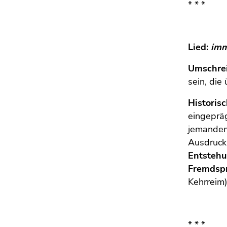
Seitenbereichs.
* * *
Zur
Übersicht
der
Lied:
imm
Seitenbereiche
Umschre
sein, die
Historis
eingepräg
jemandem)
Ausdruck 
Entstehu
Fremdsp
Kehrreim)
* * *