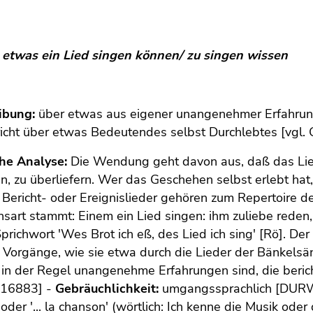
 etwas ein Lied singen können/ zu singen wissen
ibung:
über etwas aus eigener unangenehmer Erfahrung
icht über etwas Bedeutendes selbst Durchlebtes [vgl. 
che Analyse:
Die Wendung geht davon aus, daß das Lied
en, zu überliefern. Wer das Geschehen selbst erlebt hat
ericht- oder Ereignislieder gehören zum Repertoire d
sart stammt: Einem ein Lied singen: ihm zuliebe reden,
prichwort 'Wes Brot ich eß, des Lied ich sing' [Rö]. D
Vorgänge, wie sie etwa durch die Lieder der Bänkelsän
in der Regel unangenehme Erfahrungen sind, die beric
S. 16883] -
Gebräuchlichkeit:
umgangssprachlich [DUR
oder '... la chanson' (wörtlich: Ich kenne die Musik oder