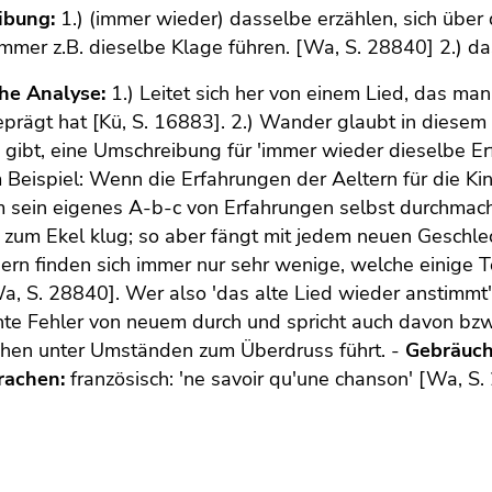
ibung:
1.) (immer wieder) dasselbe erzählen, sich über
immer z.B. dieselbe Klage führen. [Wa, S. 28840] 2.) das 
che Analyse:
1.) Leitet sich her von einem Lied, das man
eprägt hat [Kü, S. 16883]. 2.) Wander glaubt in diesem
 gibt, eine Umschreibung für 'immer wieder dieselbe E
 Beispiel: Wenn die Erfahrungen der Aeltern für die Ki
 sein eigenes A-b-c von Erfahrungen selbst durchmach
 zum Ekel klug; so aber fängt mit jedem neuen Geschle
rn finden sich immer nur sehr wenige, welche einige T
, S. 28840]. Wer also 'das alte Lied wieder anstimmt'
te Fehler von neuem durch und spricht auch davon bzw
hen unter Umständen zum Überdruss führt. -
Gebräuchl
rachen:
französisch: 'ne savoir qu'une chanson' [Wa, S