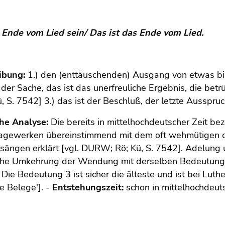
 Ende vom Lied sein/ Das ist das Ende vom Lied.
ibung:
1.) den (enttäuschenden) Ausgang von etwas bil
er Sache, das ist das unerfreuliche Ergebnis, die betr
, S. 7542] 3.) das ist der Beschluß, der letzte Ausspru
che Analyse:
Die bereits in mittelhochdeutscher Zeit b
agewerken übereinstimmend mit dem oft wehmütigen od
ängen erklärt [vgl. DURW; Rö; Kü, S. 7542]. Adelung 
che Umkehrung der Wendung mit derselben Bedeutung: D
 Die Bedeutung 3 ist sicher die älteste und ist bei Luthe
he Belege']. -
Entstehungszeit:
schon in mittelhochdeut