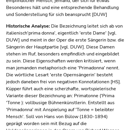
empfindlicher Mensch; jemand, der sich für etwas
bestätigen
Besonderes hält und eine entsprechende Behandlung
Sie diesen
und Sonderstellung für sich beansprucht [DUW]
Link.
Historische Analyse:
Die Bezeichnung leitet sich ab von
Beginn
Zum
italienisch'prima donna', eigentlich 'erste Dame' [vgl.
des
Inhalt
DUW] und meint in der Oper die erste Sängerin bzw. die
Seitenbereichs:
(Zugriffstaste
Sängerin der Hauptpartie [vgl. DUW]. Diese Damen
Seitenbereiche:
1)
stehen im Ruf, besonders empfindlich und eingebildet
Zur
zu sein. Diese Eigenschaften werden kritisiert, wenn
Positionsanzeige
man jemanden metaphorisch eine 'Primadonna' nennt.
(Zugriffstaste
Die wörtliche Lesart 'erste Opernsängerin' besteht
2)
jedoch daneben frei von negativen Konnotationen [HS].
Zur
Küpper führt auch eine scherzhafte, wortspielerische
Hauptnavigation
Variante dieser Bezeichnung an: Primatonne ('Prima
(Zugriffstaste
'Tonne ): vollbusige Bühnenkünstlerin. Entstellt aus
3)
'Primadonna' mit Anspielung auf 'Tonne = beleibter
Zur
Mensch'. Soll von Hans von Bülow (1830-1894)
Unternavigation
geprägt worden sein mit Bezug auf die
(Zugriffstaste