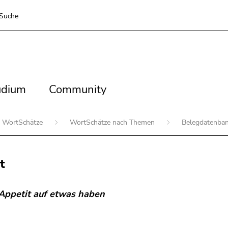
Suche
dium
Community
udium
Community
WortSchätze
WortSchätze nach Themen
Belegdatenba
t
Appetit auf etwas haben