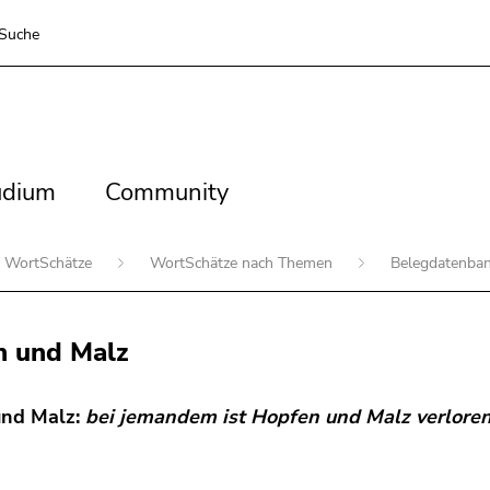
Suche
dium
Community
udium
Community
WortSchätze
WortSchätze nach Themen
Belegdatenba
n und Malz
und Malz:
bei jemandem ist Hopfen und Malz verlore