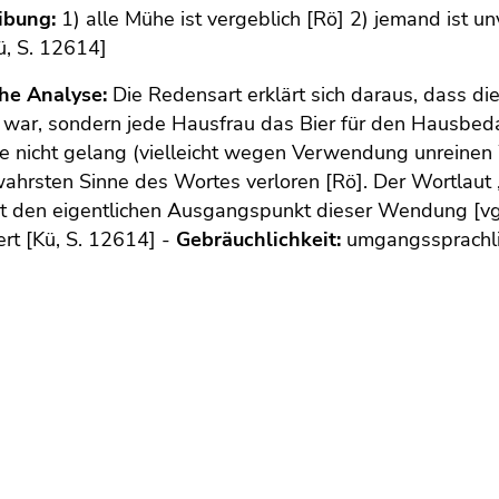
ibung:
1) alle Mühe ist vergeblich [Rö] 2) jemand ist un
ü, S. 12614]
che Analyse:
Die Redensart erklärt sich daraus, dass die
war, sondern jede Hausfrau das Bier für den Hausbedar
he nicht gelang (vielleicht wegen Verwendung unreine
ahrsten Sinne des Wortes verloren [Rö]. Der Wortlaut „
t den eigentlichen Ausgangspunkt dieser Wendung [vgl
rt [Kü, S. 12614] -
Gebräuchlichkeit:
umgangssprachl