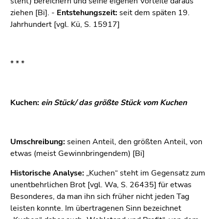
steht) bereichern und seine eigenen Vorteile daraus
4)
ziehen [Bi]. -
Entstehungszeit:
seit dem späten 19.
Zu
Jahrhundert [vgl. Kü, S. 15917]
den
Zusatzinformationen
(Zugriffstaste
5)
* * *
Zu
den
Seiteneinstellungen
Kuchen:
ein Stück/ das größte Stück vom Kuchen
(Benutzer/Sprache)
(Zugriffstaste
8)
Umschreibung:
seinen Anteil, den größten Anteil, von
Zur
etwas (meist Gewinnbringendem) [Bi]
Suche
(Zugriffstaste
Historische Analyse:
„Kuchen“ steht im Gegensatz zum
9)
unentbehrlichen Brot [vgl. Wa, S. 26435] für etwas
Besonderes, da man ihn sich früher nicht jeden Tag
Ende
leisten konnte. Im übertragenen Sinn bezeichnet
dieses