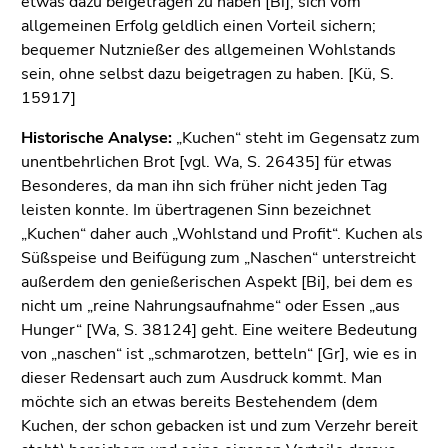
etwas dazu beigetragen zu haben [Bi]; sich vom
bestätigen
allgemeinen Erfolg geldlich einen Vorteil sichern;
Sie diesen
bequemer Nutznießer des allgemeinen Wohlstands
Link.
sein, ohne selbst dazu beigetragen zu haben. [Kü, S.
Beginn
Zum
15917]
des
Inhalt
Historische Analyse:
„Kuchen“ steht im Gegensatz zum
Seitenbereichs:
(Zugriffstaste
unentbehrlichen Brot [vgl. Wa, S. 26435] für etwas
Seitenbereiche:
1)
Besonderes, da man ihn sich früher nicht jeden Tag
Zur
leisten konnte. Im übertragenen Sinn bezeichnet
Positionsanzeige
„Kuchen“ daher auch „Wohlstand und Profit“. Kuchen als
(Zugriffstaste
Süßspeise und Beifügung zum „Naschen“ unterstreicht
2)
außerdem den genießerischen Aspekt [Bi], bei dem es
Zur
nicht um „reine Nahrungsaufnahme“ oder Essen „aus
Hauptnavigation
Hunger“ [Wa, S. 38124] geht. Eine weitere Bedeutung
(Zugriffstaste
von „naschen“ ist „schmarotzen, betteln“ [Gr], wie es in
3)
dieser Redensart auch zum Ausdruck kommt. Man
Zur
möchte sich an etwas bereits Bestehendem (dem
Unternavigation
Kuchen, der schon gebacken ist und zum Verzehr bereit
(Zugriffstaste