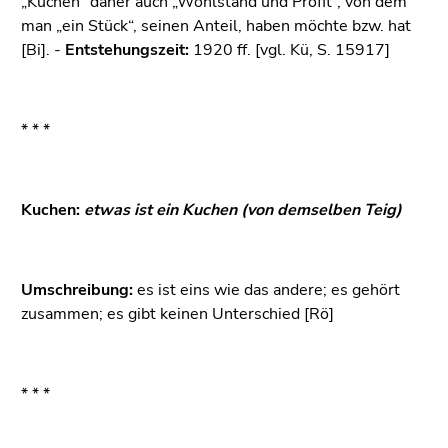
„Kuchen“ daher auch „Wohlstand und Profit“, von dem
Seitenbereichs.
man „ein Stück“, seinen Anteil, haben möchte bzw. hat
Zur
[Bi]. -
Entstehungszeit:
1920 ff. [vgl. Kü, S. 15917]
Übersicht
der
Seitenbereiche
* * *
Kuchen:
etwas ist ein Kuchen (von demselben Teig)
Umschreibung:
es ist eins wie das andere; es gehört
zusammen; es gibt keinen Unterschied [Rö]
* * *