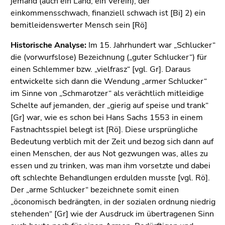
jemand (auch ein Land, ein Verein), der
bestätigen
einkommensschwach, finanziell schwach ist [Bi] 2) ein
Sie diesen
bemitleidenswerter Mensch sein [Rö]
Link.
Historische Analyse:
Im 15. Jahrhundert war „Schlucker“
Beginn
Zum
die (vorwurfslose) Bezeichnung („guter Schlucker“) für
des
Inhalt
einen Schlemmer bzw. „vielfrasz“ [vgl. Gr]. Daraus
Seitenbereichs:
(Zugriffstaste
entwickelte sich dann die Wendung „armer Schlucker“
Seitenbereiche:
1)
im Sinne von „Schmarotzer“ als verächtlich mitleidige
Zur
Schelte auf jemanden, der „gierig auf speise und trank“
Positionsanzeige
[Gr] war, wie es schon bei Hans Sachs 1553 in einem
(Zugriffstaste
Fastnachtsspiel belegt ist [Rö]. Diese ursprüngliche
2)
Bedeutung verblich mit der Zeit und bezog sich dann auf
Zur
einen Menschen, der aus Not gezwungen was, alles zu
Hauptnavigation
essen und zu trinken, was man ihm vorsetzte und dabei
(Zugriffstaste
oft schlechte Behandlungen erdulden musste [vgl. Rö].
3)
Der „arme Schlucker“ bezeichnete somit einen
Zur
„öconomisch bedrängten, in der sozialen ordnung niedrig
Unternavigation
stehenden“ [Gr] wie der Ausdruck im übertragenen Sinn
(Zugriffstaste