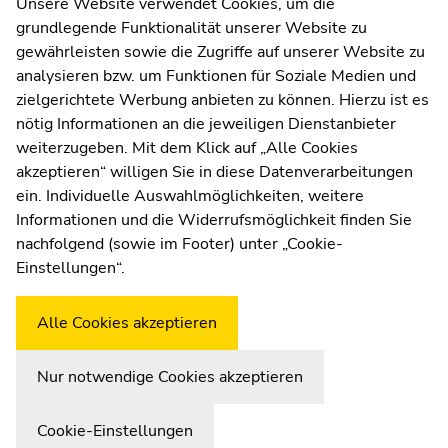
Kommunikation und Öffentlichkeitsarbeit
Unsere Website verwendet Cookies, um die
Seitenbereichs.
grundlegende Funktionalität unserer Website zu
Moodle
Zur
gewährleisten sowie die Zugriffe auf unserer Website zu
Übersicht
UNIGRAZonline
analysieren bzw. um Funktionen für Soziale Medien und
der
Impressum
zielgerichtete Werbung anbieten zu können. Hierzu ist es
Seitenbereiche
Datenschutzerklärung
nötig Informationen an die jeweiligen Dienstanbieter
Cookie-Einstellungen
weiterzugeben. Mit dem Klick auf „Alle Cookies
Barrierefreiheitserklärung
akzeptieren“ willigen Sie in diese Datenverarbeitungen
ein. Individuelle Auswahlmöglichkeiten, weitere
Informationen und die Widerrufsmöglichkeit finden Sie
nachfolgend (sowie im Footer) unter „Cookie-
Wetterstation
Uni Graz
Einstellungen“.
Alle Cookies akzeptieren
Nur notwendige Cookies akzeptieren
Cookie-Einstellungen