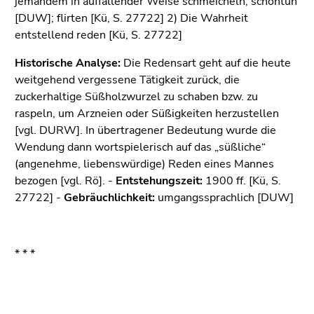
jemandem in auffallender Weise schmeicheln, schöntun
bestätigen
[DUW]; flirten [Kü, S. 27722] 2) Die Wahrheit
Sie diesen
entstellend reden [Kü, S. 27722]
Link.
Historische Analyse:
Die Redensart geht auf die heute
Beginn
Zum
weitgehend vergessene Tätigkeit zurück, die
des
Inhalt
zuckerhaltige Süßholzwurzel zu schaben bzw. zu
Seitenbereichs:
(Zugriffstaste
raspeln, um Arzneien oder Süßigkeiten herzustellen
Seitenbereiche:
1)
[vgl. DURW]. In übertragener Bedeutung wurde die
Zur
Wendung dann wortspielerisch auf das „süßliche“
Positionsanzeige
(angenehme, liebenswürdige) Reden eines Mannes
(Zugriffstaste
bezogen [vgl. Rö]. -
Entstehungszeit:
1900 ff. [Kü, S.
2)
27722] -
Gebräuchlichkeit:
umgangssprachlich [DUW]
Zur
Hauptnavigation
(Zugriffstaste
3)
* * *
Zur
Unternavigation
(Zugriffstaste
Beginn
Ende
Ende