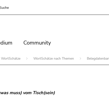
Suche
dium
Community
udium
Community
WortSchätze
WortSchätze nach Themen
Belegdatenba
twas muss) vom Tisch(sein)