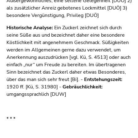
Außergewöhnliches; eine seltene Gelegenheit [DUÖ] 2)
bestätigen
als zusätzlicher Anreiz gebotenes Lockmittel [DUÖ] 3)
Sie diesen
besondere Vergünstigung, Privileg [DUÖ]
Link.
Historische Analyse:
Ein Zuckerl zeichnet sich durch
Beginn
Zum
seine Süße aus und bezeichnet daher eine besondere
des
Inhalt
Köstlichkeit mit angenehmem Geschmack. Süßigkeiten
Seitenbereichs:
(Zugriffstaste
werden im Allgemeinen gerne dazu verwendet, um
Seitenbereiche:
1)
Anerkennung auszudrücken [vgl. Kü, S. 4513] oder auch
Zur
einfach „nur“ um Freude zu bereiten. Im übertragenen
Positionsanzeige
Sinn bezeichnet das Zuckerl daher etwas Besonderes,
(Zugriffstaste
über das man sich sehr freut [Bi]. -
Entstehungszeit:
2)
1920 ff. [Kü, S. 31980] -
Gebräuchlichkeit:
Zur
umgangssprachlich [DUW]
Hauptnavigation
(Zugriffstaste
3)
Zur
* * *
Unternavigation
(Zugriffstaste